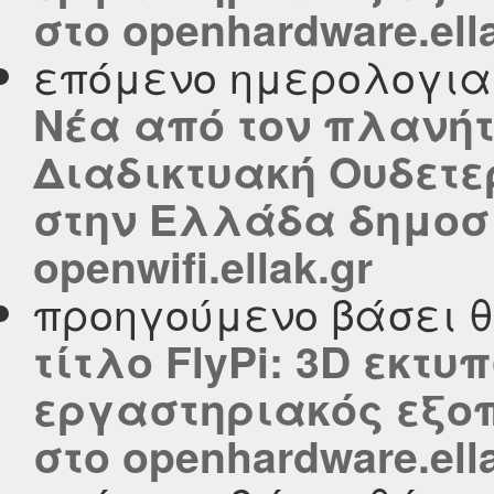
στο openhardware.ell
επόμενο ημερολογι
Νέα από τον πλανήτη..
Διαδικτυακή Ουδετε
στην Ελλάδα δημοσι
openwifi.ellak.gr
προηγούμενο βάσει 
τίτλο FlyPi: 3D εκτ
εργαστηριακός εξο
στο openhardware.ell