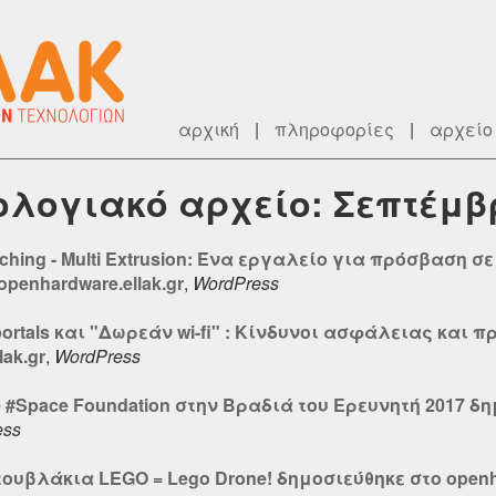
αρχική
|
πληροφορίες
|
αρχείο
ρολογιακό αρχείο: Σεπτέμβ
tching - Multi Extrusion: Ένα εργαλείο για πρόσβαση 
openhardware.ellak.gr
,
WordPress
portals και "Δωρεάν wi-fi" : Κίνδυνοι ασφάλειας και 
lak.gr
,
WordPress
e #Space Foundation στην Βραδιά του Ερευνητή 2017 δ
ess
τουβλάκια LEGO = Lego Drone! δημοσιεύθηκε στο openha