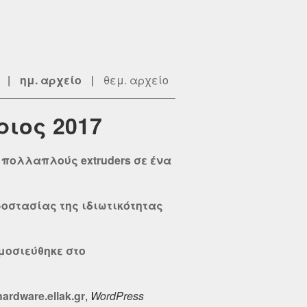
|
ημ. αρχείο
|
θεμ. αρχείο
ριος 2017
σε πολλαπλούς extruders σε ένα
προστασίας της ιδιωτικότητας
ημοσιεύθηκε στο
rdware.ellak.gr
,
WordPress