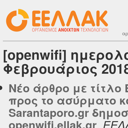
αρ
[openwifi] ημερο
Φεβρουάριος 201
Νέο άρθρο με τίτλο
προς το ασύρματο κο
Sarantaporo.gr δημο
,
openwifi.ellak.gr
ΕΕΛ