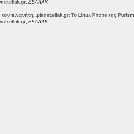
re.ellak.gr
,
ΕΕΛΛΑΚ
ον πλανήτη...planet.ellak.gr: To Linux Phone της Puri
re.ellak.gr
,
ΕΕΛΛΑΚ