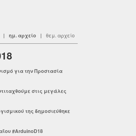
|
ημ. αρχείο
|
θεμ. αρχείο
018
ισμό για την Προστασία
αντιταχθούμε στις μεγάλες
λογισμικού της δημοσιεύθηκε
Μαΐου #ArduinoD18