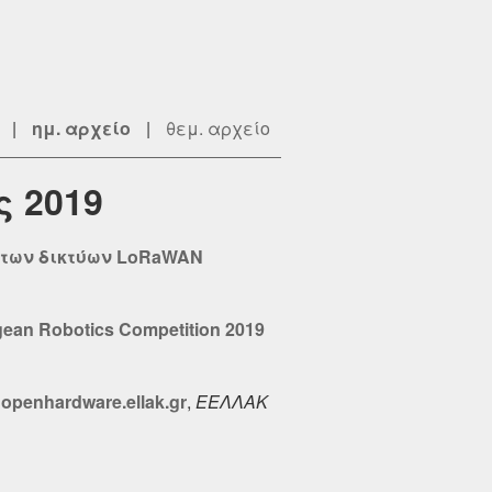
|
ημ. αρχείο
|
θεμ. αρχείο
ς 2019
ς των δικτύων LoRaWAN
n Robotics Competition 2019
penhardware.ellak.gr
,
ΕΕΛΛΑΚ