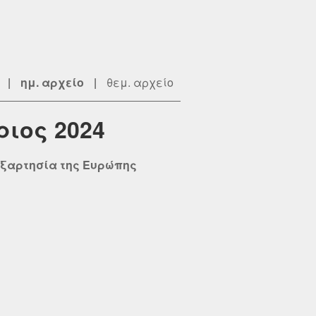
|
ημ. αρχείο
|
θεμ. αρχείο
ριος 2024
εξαρτησία της Ευρώπης