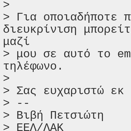
>

> Για οποιαδήποτε π
διευκρίνιση μπορείτ
μαζί

> μου σε αυτό το em
τηλέφωνο.

>

> Σας ευχαριστώ εκ 
> --

> Βιβή Πετσιώτη

> ΕΕΛ/ΛΑΚ
