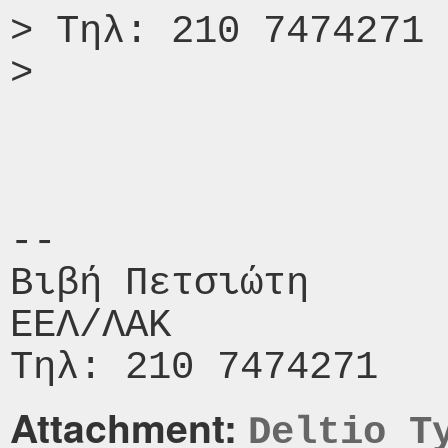
> Τηλ: 210 7474271

>

-- 

Βιβή Πετσιώτη

ΕΕΛ/ΛΑΚ

Attachment:
Deltio T