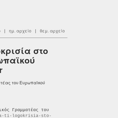
ο
|
ημ. αρχείο
|
θεμ. αρχείο
οκρισία στο
ρωπαϊκού
r
ματέας του Ευρωπαϊκού
κός Γραμματέας του 
a-ti-logokrisia-sto-