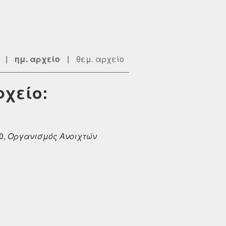
|
ημ. αρχείο
|
θεμ. αρχείο
ρχείο:
0
,
Οργανισμός Ανοιχτών