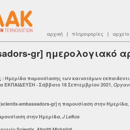
αρχική
|
πληροφορίες
|
αρχείο
ssadors-gr] ημερολογιακό α
 : Ημερίδα παρουσίασης των καινοτόμων εκπαιδευτι
ια ΕΚΠΑΙΔΕΥΣΗ - Σάββατο 18 Σεπτεμβρίου 2021
,
Οργανι
] [scientix-ambassadors-gr] η παρουσίαση στην Ημερίδα
,
 παρουσίαση στην Ημερίδα
,
J Lefkos
υτών Scientix
,
Afroditi Michailidi