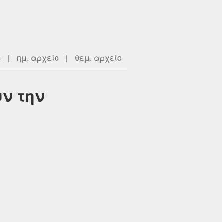
ο
|
ημ. αρχείο
|
θεμ. αρχείο
ν την