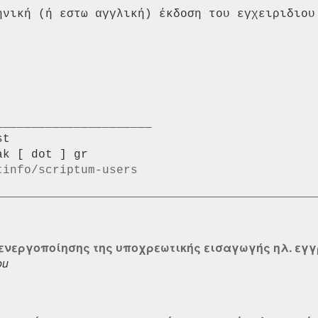
ηνική (ή εστω αγγλική) έκδοση του εγχειριδιου 
_____________________ 

t 

tinfo/scriptum-users
πενεργοποίησης της υποχρεωτικής εισαγωγής ηλ. εγ
ou