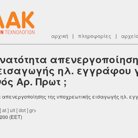
αρχική
|
πληροφορίες
|
αρχεί
υνατότητα απενεργοποίηση
εισαγωγής ηλ. εγγράφου 
ς Αρ. Πρωτ ;
τα απενεργοποίησης της υποχρεωτικής εισαγωγής ηλ. ε
at ] uit [ dot ] gr
>
0200 (EET)