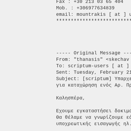
Fax : +30 213 03 65 404 

Mob. : +306977634839 

email: mountrakis [ at ] u
**************************
----- Original Message ---
From: "thanasis" <skechav 
To: scriptum-users [ at ] 
Sent: Tuesday, February 21
Subject: [scriptum] Υπαρχ
για καταχώρηση ενός Αρ. Πρ
Καλησπέρα, 

Εχουμε εγκαταστήσει δοκιμ
Θα θέλαμε να γνωρίζουμε ε
υποχρεωτικής εισαγωγής ηλ