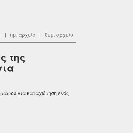
ο
|
ημ. αρχείο
|
θεμ. αρχείο
ς της
για
γγράφου για καταχώρηση ενός