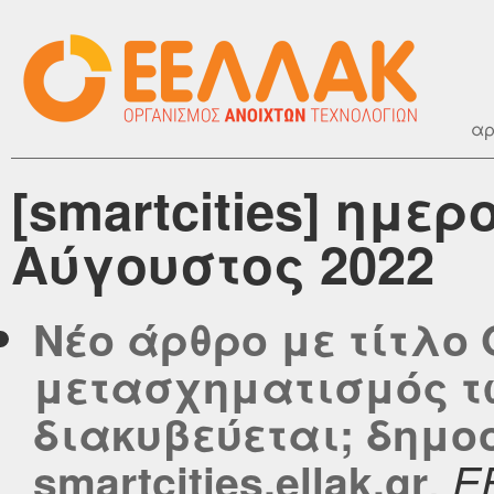
αρ
[smartcities] ημε
Αύγουστος 2022
Νέο άρθρο με τίτλο
μετασχηματισμός τω
διακυβεύεται; δημο
,
smartcities.ellak.gr
Ε