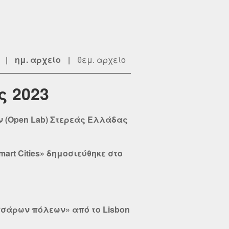
|
ημ. αρχείο
|
θεμ. αρχείο
ς 2023
ν (Open Lab) Στερεάς Ελλάδας
art Cities» δημοσιεύθηκε στο
 τεσσάρων πόλεων» από το Lisbon