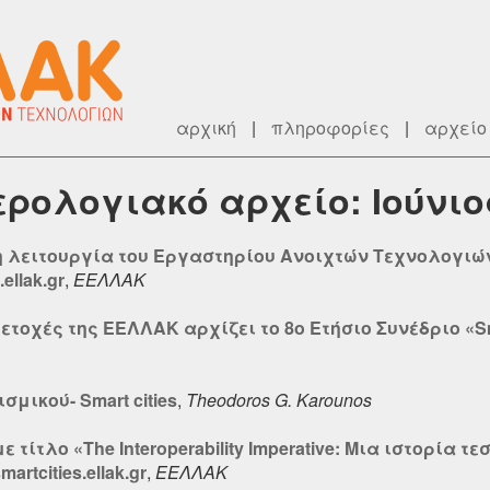
αρχική
|
πληροφορίες
|
αρχείο
μερολογιακό αρχείο: Ιούνιο
 η λειτουργία του Εργαστηρίου Ανοιχτών Τεχνολογιώ
ellak.gr
,
ΕΕΛΛΑΚ
ετοχές της ΕΕΛΛΑΚ αρχίζει το 8ο Ετήσιο Συνέδριο «Sm
μικού- Smart cities
,
Theodoros G. Karounos
ε τίτλο «The Interoperability Imperative: Μια ιστορία
rtcities.ellak.gr
,
ΕΕΛΛΑΚ