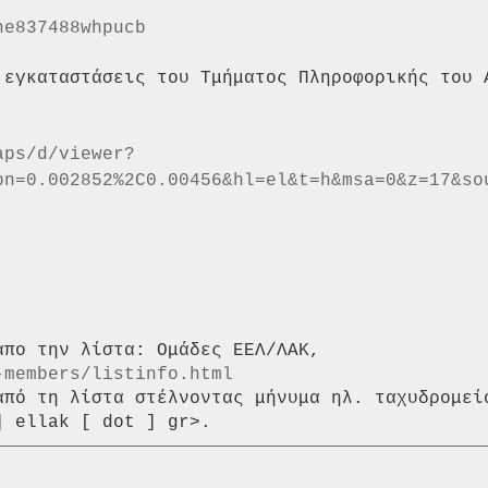
ne837488whpucb
 εγκαταστάσεις του Τμήματος Πληροφορικής του
aps/d/viewer?
pn=0.002852%2C0.00456&hl=el&t=h&msa=0&z=17&so
-members/listinfo.html
από τη λίστα στέλνοντας μήνυμα ηλ. ταχυδρομεί