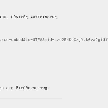
ΑΠΘ, Εθνικής Αντιστάσεως
urce=embed&ie=UTF8&mid=zzo2B4KeCzjY.k0va2giUi
ου στη διεύθυνση <wg-