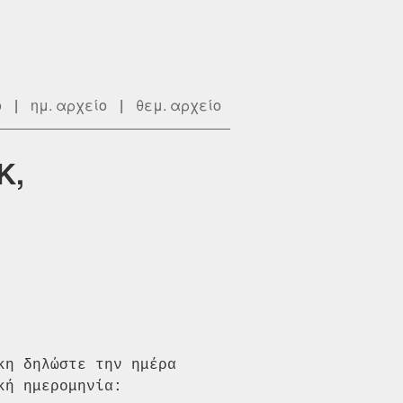
ο
|
ημ. αρχείο
|
θεμ. αρχείο
Κ,
κη δηλώστε την ημέρα
κή ημερομηνία: