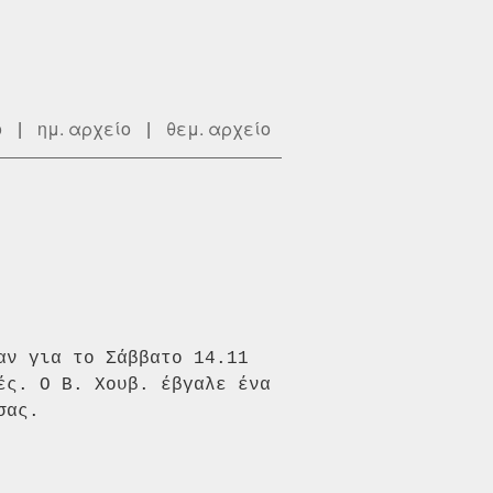
ο
|
ημ. αρχείο
|
θεμ. αρχείο
ταν
για το Σάββατο 14.11
ές. Ο Β. Χουβ. έβγαλε ένα
σας.