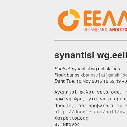
synantisi wg.eel
Subject
: synantisi wg.eellak.thes
From
: banos <
banosv [ at ] gmail [ d
Date
: Tue, 10 Nov 2015 12:59:49 +
Αγαπητοί φίλοι γειά σας, 
πρωϊνή ώρα, για να μπορέσ
doodle, που προβλέπει το
http://doodle.com/poll/qw
Χαιρετισμούς

Β. Μπάνος
