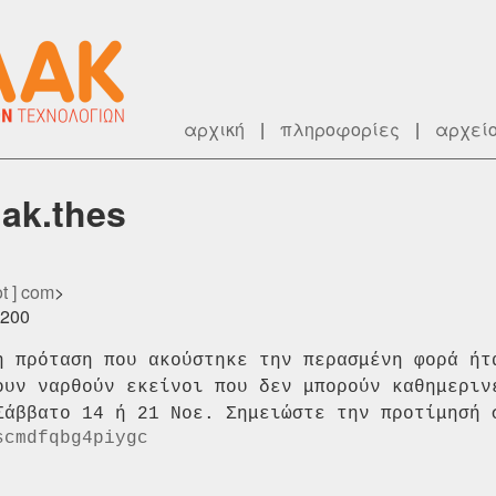
αρχική
|
πληροφορίες
|
αρχεί
lak.thes
ot ] com
>
0200
η πρόταση που ακούστηκε την περασμένη φορά ή
ουν ναρθούν εκείνοι που
δεν μπορούν καθημεριν
Σάββατο 14 ή 21 Νοε. Σημειώστε την προτίμησή 
scmdfqbg4piygc