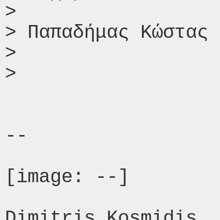
>

> Παπαδήμας Κώστας

>

>

-- 

[image: --]

Dimitris Kosmidis
