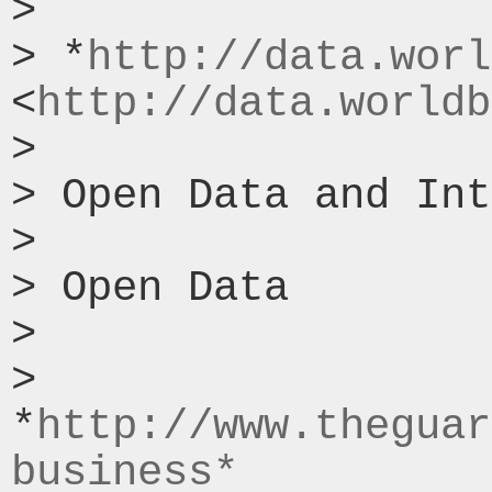
>

> *
http://data.worl
<
http://data.worldb
>

> Open Data and Int
>

> Open Data

>

> 
*
http://www.theguar
business*