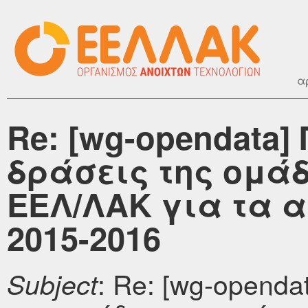
α
Re: [wg-opendata]
δράσεις της ομά
ΕΕΛ/ΛΑΚ για τα 
2015-2016
: Re: [wg-opend
Subject