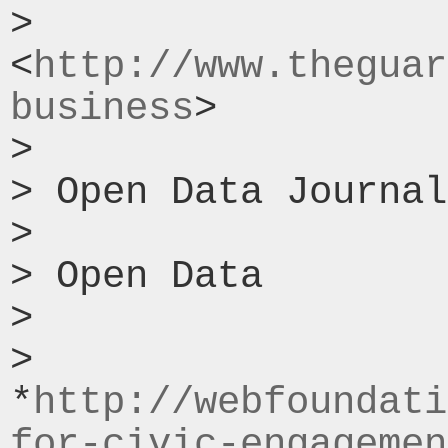
> 
<
http://www.theguar
business
>

>

> Open Data Journal
>

> Open Data

>

> 
*
http://webfoundati
for-civic-engagemen