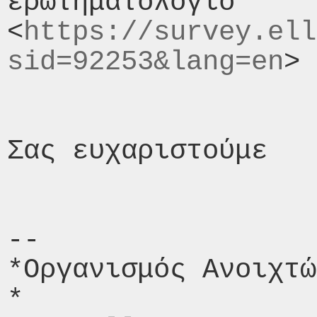
ερωτηματολόγιο

<
https://survey.ell
sid=92253&lang=en
> 
Σας ευχαριστούμε

-- 

*Οργανισμός Ανοιχτώ
*
