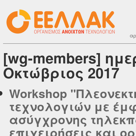
αρ
[wg-members] ημε
Οκτώβριος 2017
Workshop "Πλεονεκ
τεχνολογιών με έμ
ασύγχρονης τηλεκπ
επιχειρήσεις και ορ