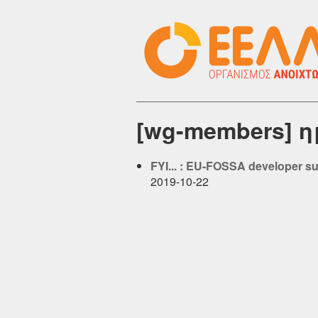
[wg-members] 
FYI... : EU-FOSSA developer s
2019-10-22