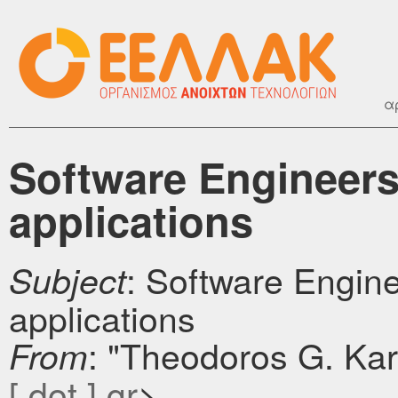
α
Software Engineers
applications
: Software Engin
Subject
applications
: "Theodoros G. Ka
From
[ dot ] gr
>