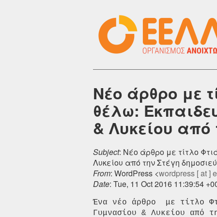
Νέο άρθρο με τ
θέλω: Eκπαιδε
& Λυκείου από 
Subject
: Νέο άρθρο με τίτλο Φτ
Λυκείου από την Στέγη δημοσιεύθ
From
: WordPress <
wordpress [ at ] el
Date
: Tue, 11 Oct 2016 11:39:54 +0
Ένα νέο άρθρο  με τίτλο Φ
Γυμνασίου & Λυκείου από τ