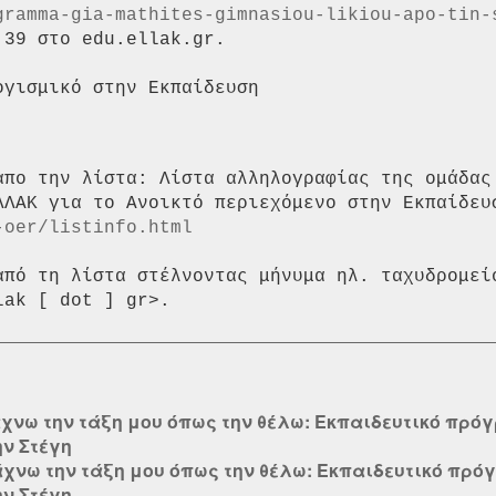
gramma-gia-mathites-gimnasiou-likiou-apo-tin-
39 στο edu.ellak.gr.

απο την λίστα: Λίστα αλληλογραφίας της ομάδας 
-oer/listinfo.html
από τη λίστα στέλνοντας μήνυμα ηλ. ταχυδρομεί
χνω την τάξη μου όπως την θέλω: Eκπαιδευτικό πρό
ην Στέγη
άχνω την τάξη μου όπως την θέλω: Eκπαιδευτικό πρό
ην Στέγη