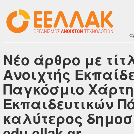
α
Νέο άρθρο με τί
Ανοιχτής Εκπαίδε
Παγκόσμιο Χάρτη
Εκπαιδευτικών Πό
καλύτερος δημοσ
edu.ellak.gr