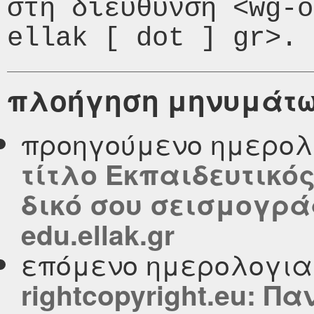
στη διεύθυνση <wg-o
πλοήγηση μηνυμάτ
προηγούμενο ημερολ
τίτλο Εκπαιδευτικό
δικό σου σεισμογρά
edu.ellak.gr
επόμενο ημερολογι
rightcopyright.eu: 