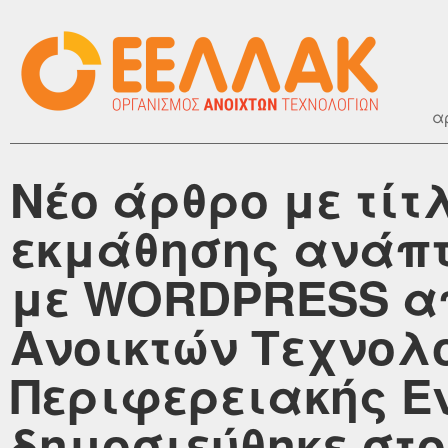
α
Νέο άρθρο με τίτλ
εκμάθησης ανάπτ
με WORDPRESS απ
Ανοικτών Τεχνολ
Περιφερειακής Ε
δημοσιεύθηκε στο o