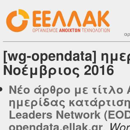
αρ
[wg-opendata] ημ
Νοέμβριος 2016
Νέο άρθρο με τίτλο
ημερίδας κατάρτισης
Leaders Network (EO
,
opendata.ellak.gr
Wor