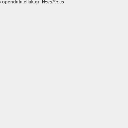
opendata.ellak.gr
,
WordPress