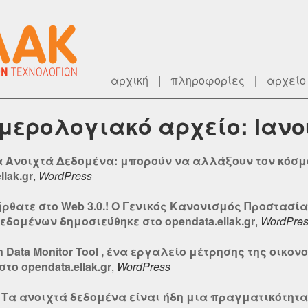
αρχική
|
πληροφορίες
|
αρχείο
ημερολογιακό αρχείο: Ιανο
α Ανοιχτά Δεδομένα: μπορούν να αλλάξουν τον κόσμ
lak.gr
,
WordPress
ρθατε στο Web 3.0.! Ο Γενικός Κανονισμός Προστασί
ομένων δημοσιεύθηκε στο opendata.ellak.gr
,
WordPre
n Data Monitor Tool , ένα εργαλείο μέτρησης της οικο
ο opendata.ellak.gr
,
WordPress
: Τα ανοιχτά δεδομένα είναι ήδη μια πραγματικότητα