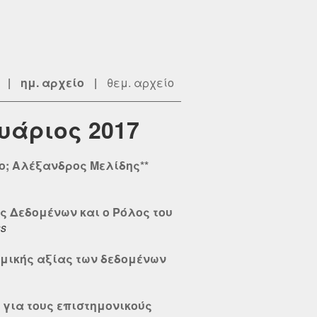
|
ημ. αρχείο
|
θεμ. αρχείο
υάριος 2017
ο; Αλέξανδρος Μελίδης**
ας Δεδομένων και ο Ρόλος του
ss
νομικής αξίας των δεδομένων
 για τους επιστημονικούς