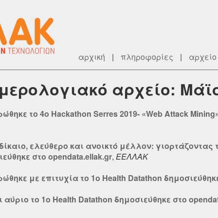
αρχική
|
πληροφορίες
|
αρχείο
ημερολογιακό αρχείο: Μάϊ
θηκε το 4o Ηackathon Serres 2019- «Web Attack Minin
 δίκαιο, ελεύθερο και ανοικτό μέλλον: γιορτάζοντας 
εύθηκε στο opendata.ellak.gr
,
ΕΕΛΛΑΚ
θηκε με επιτυχία το 1ο Health Datathon δημοσιεύθηκε 
αύριο το 1ο Ηealth Datathon δημοσιεύθηκε στο opendata