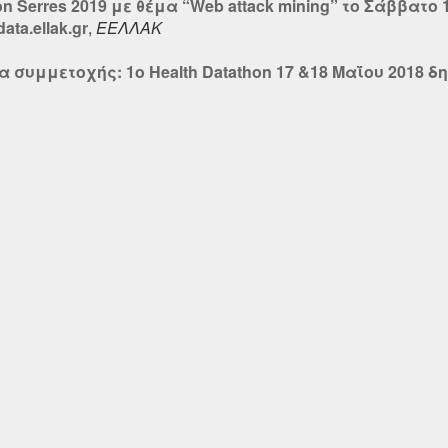
n Serres 2019 με θέμα “Web attack mining” το Σάββατο 
ta.ellak.gr
,
ΕΕΛΛΑΚ
 συμμετοχής: 1o Ηealth Datathon 17 &18 Μαΐου 2018 δ