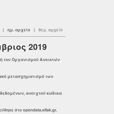
|
ημ. αρχείο
|
θεμ. αρχείο
μβριος 2019
χή του Οργανισμού Ανοικτών
ιακό μετασχηματισμό των
 δεδομένων, ανοιχτού κώδικα
ηκε στο opendata.ellak.gr
,