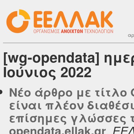
αρ
[wg-opendata] ημ
Ιούνιος 2022
Νέο άρθρο με τίτλο 
είναι πλέον διαθέσι
επίσημες γλώσσες τ
,
opendata.ellak.gr
ΕΕ