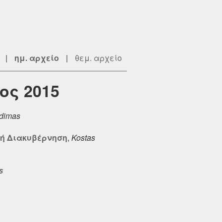
|
ημ. αρχείο
|
θεμ. αρχείο
ος 2015
dimas
τή Διακυβέρνηση
,
Kostas
s