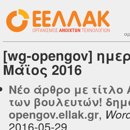
αρ
[wg-opengov] ημε
Μάϊος 2016
Νέο άρθρο με τίτλο
των βουλευτών! δημ
,
opengov.ellak.gr
Word
2016-05-29