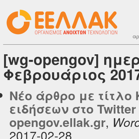
αρ
[wg-opengov] ημε
Φεβρουάριος 201
Νέο άρθρο με τίτλο
ειδήσεων στο Twitte
,
opengov.ellak.gr
Word
2017-02-28