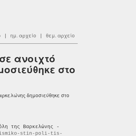
ο
|
ημ. αρχείο
|
θεμ. αρχείο
 σε ανοιχτό
μοσιεύθηκε στο
Βαρκελώνης δημοσιεύθηκε στο
Ένα νέο άρθρο με τίτλο Ξεκίνησε η μετάβαση σε ανοιχτό λογισμικό στην πόλη της Βαρκελώνης - 
ismiko-stin-poli-tis-