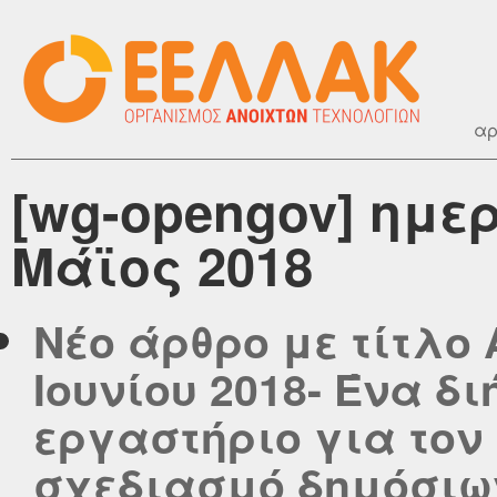
αρ
[wg-opengov] ημε
Μάϊος 2018
Νέο άρθρο με τίτλο 
Ιουνίου 2018- Ένα δ
εργαστήριο για τον
σχεδιασμό δημόσιω