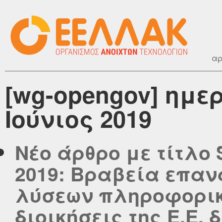
αρ
[wg-opengov] ημε
Ιούνιος 2019
Νέο άρθρο με τίτλο 
2019: Βραβεία επα
λύσεων πληροφορικ
διοικήσεις της Ε.Ε.