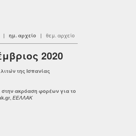
|
ημ. αρχείο
|
θεμ. αρχείο
έμβριος 2020
πολιτών της Ισπανίας
 στην ακρόαση φορέων για το
k.gr
,
ΕΕΛΛΑΚ