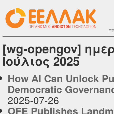
αρ
[wg-opengov] ημε
Ιούλιος 2025
How AI Can Unlock Pu
Democratic Governan
2025-07-26
OFE Publishes Landma