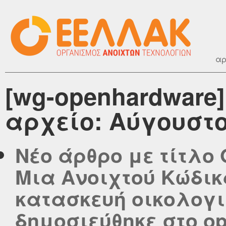
αρ
[wg-openhardware
αρχείο: Αύγουστο
Νέο άρθρο με τίτλο Op
Mια Ανοιχτού Κώδικ
κατασκευή οικολογι
δημοσιεύθηκε στο ope