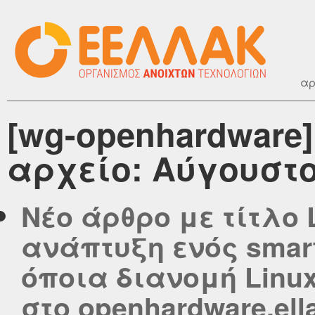
αρ
[wg-openhardware
αρχείο: Αύγουστο
Νέο άρθρο με τίτλο L
ανάπτυξη ενός smar
όποια διανομή Linu
στο openhardware.ell