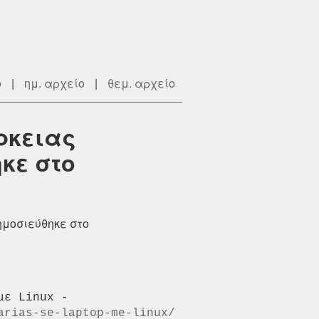
ο
|
ημ. αρχείο
|
θεμ. αρχείο
ρκειας
κε στο
ημοσιεύθηκε στο
Ένα νέο άρθρο με τίτλο 3 τρόποι αύξησης διάρκειας μπαταρίας σε Laptop με Linux - 
arias-se-laptop-me-linux/