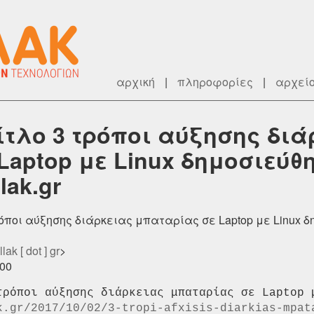
αρχική
|
πληροφορίες
|
αρχεί
ίτλο 3 τρόποι αύξησης διά
aptop με Linux δημοσιεύθη
lak.gr
ρόποι αύξησης διάρκειας μπαταρίας σε Laptop με Linux δ
lak [ dot ] gr
>
000
k.gr/2017/10/02/3-tropi-afxisis-diarkias-mpat