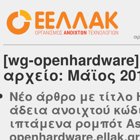
αρ
[wg-openhardware
αρχείο: Μάϊος 20
Νέο άρθρο με τίτλο 
άδεια ανοιχτού κώδ
ιπτάμενα ρομπότ As
openhardware.ellak.gr