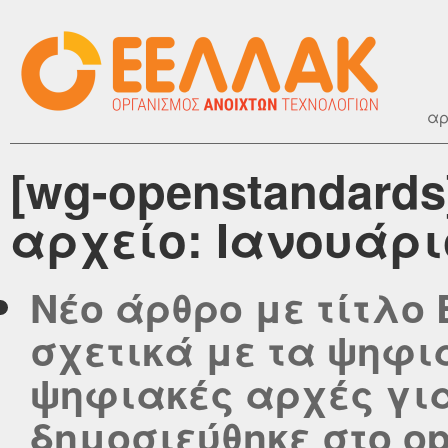
αρ
[wg-openstandard
αρχείο: Ιανουάρι
Νέο άρθρο με τίτλο
σχετικά με τα ψηφι
ψηφιακές αρχές για
δημοσιεύθηκε στο ope