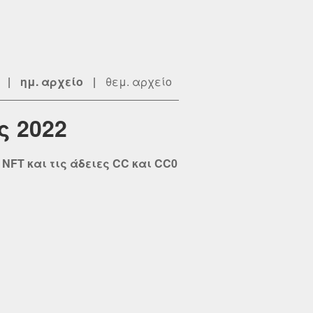
|
ημ. αρχείο
|
θεμ. αρχείο
ς 2022
NFT και τις άδειες CC και CC0