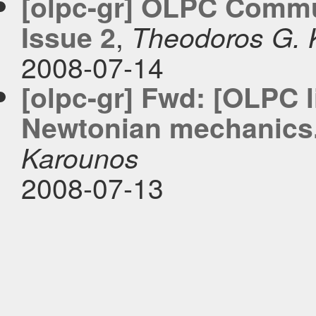
[olpc-gr] OLPC Commun
,
Issue 2
Theodoros G. 
2008-07-14
[olpc-gr] Fwd: [OLPC l
Newtonian mechanics..
Karounos
2008-07-13