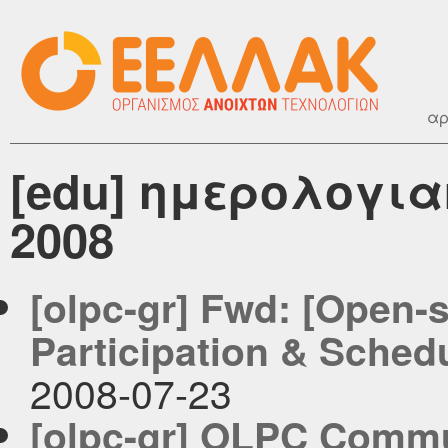
αρ
[edu] ημερολογια
2008
[olpc-gr] Fwd: [Open
Participation & Sched
2008-07-23
[olpc-gr] OLPC Commun