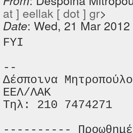
: Despoina Mitropo
From
at ] eellak [ dot ] gr
>
: Wed, 21 Mar 2012
Date
FYI

-- 

Δέσποινα Μητροπούλο
ΕΕΛ/ΛΑΚ

Τηλ: 210 7474271

---------- Προωθημέ