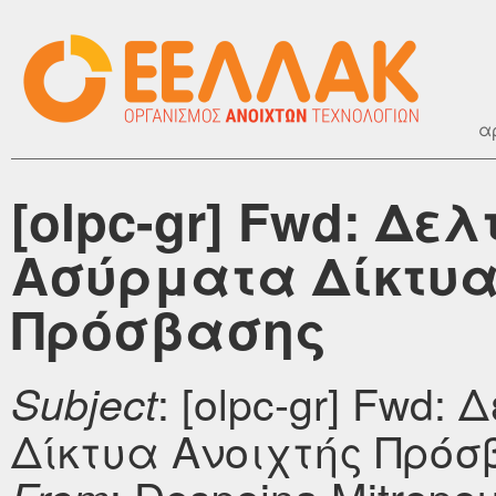
α
[olpc-gr] Fwd: Δελ
Ασύρματα Δίκτυα
Πρόσβασης
: [olpc-gr] Fwd
Subject
Δίκτυα Ανοιχτής Πρόσ