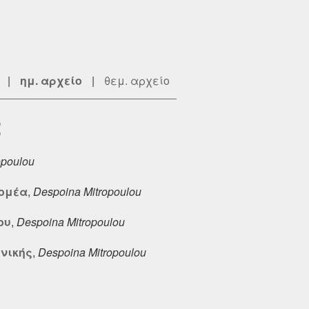
|
ημ. αρχείο
|
θεμ. αρχείο
2
opoulou
Τομέα
,
Despoina Mitropoulou
ου
,
Despoina Mitropoulou
ονικής
,
Despoina Mitropoulou