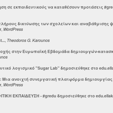
ηση σε εκπαιδευτικούς να καταθέσουν προτάσεις #gre
ο πλήρους δικτύωσης των σχολείων και αναβάθμισης
r
,
WordPress
...
,
Theodoros G. Karounos
χής στην Ευρωπαϊκή Εβδομάδα δημιουργών-κατασκ
unos
τικό λογισμικό "Sugar Lab" δημοσιεύθηκε στο edu.ella
iki: Μια ανοιχτή συνεργατική πλατφόρμα δημιουργία
r
,
WordPress
ΤΙΚΗ ΕΚΠΑΙΔΕΥΣΗ - #gredu δημοσιεύθηκε στο edu.ellak