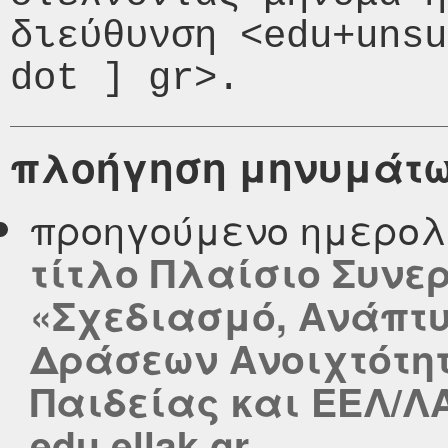
διεύθυνση <edu+unsu
πλοήγηση μηνυμάτ
προηγούμενο ημερολ
τίτλο Πλαίσιο Συνε
«Σχεδιασμό, Ανάπτυ
Δράσεων Ανοιχτότη
Παιδείας και ΕΕΛ/Λ
edu.ellak.gr