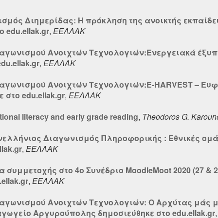
ισμός Διημερίδας: Η πρόκληση της ανοικτής εκπαίδε
edu.ellak.gr
,
ΕΕΛΛΑΚ
ιαγωνισμού Ανοιχτών Τεχνολογιών:Ενεργειακά έξυπνο
u.ellak.gr
,
ΕΕΛΛΑΚ
Διαγωνισμού Ανοιχτών Τεχνολογιών:E-HARVEST – Ευφ
στο edu.ellak.gr
,
ΕΕΛΛΑΚ
tional literacy and early grade reading
,
Theodoros G. Karoun
ανελλήνιος Διαγωνισμός Πληροφορικής : Εθνικές ομά
lak.gr
,
ΕΕΛΛΑΚ
 συμμετοχής στο 4ο Συνέδριο MoodleMoot 2020 (27 & 28
ellak.gr
,
ΕΕΛΛΑΚ
ιαγωνισμού Ανοιχτών Τεχνολογιών: Ο Αρχύτας μάς μ
αγωγείο Αργυρούπολης δημοσιεύθηκε στο edu.ellak.gr