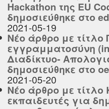
Hackathon της EU C
δημοσιεύθηκε στο edu
2021-05-19
Νέο άρθρο με τίτλο
εγγραμματοσύνη (info
Διαδίκτυο- Απολογι
δημοσιεύθηκε στο oer
2021-05-20
Νέο άρθρο με τίτλο
εκπαιδευτές για δη