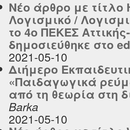
Νέο άρθρο με τίτλο
Λογισμικό / Λογισμ
το 4ο ΠΕΚΕΣ Αττικής- 
δημοσιεύθηκε στο edu
2021-05-10
Διήμερο Εκπαιδευτι
«Παιδαγωγικά ρεύμ
από τη θεωρία στη 
Barka
2021-05-10