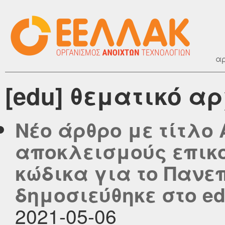
αρ
[edu] θεματικό αρ
Νέο άρθρο με τίτλο
αποκλεισμούς επικ
κώδικα για το Πανεπ
δημοσιεύθηκε στο edu
2021-05-06